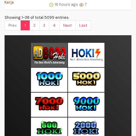
16 hours ago
7
Showing 1-38 of total 5099 entries.
Prev.
1
2
3
4
Next
Last