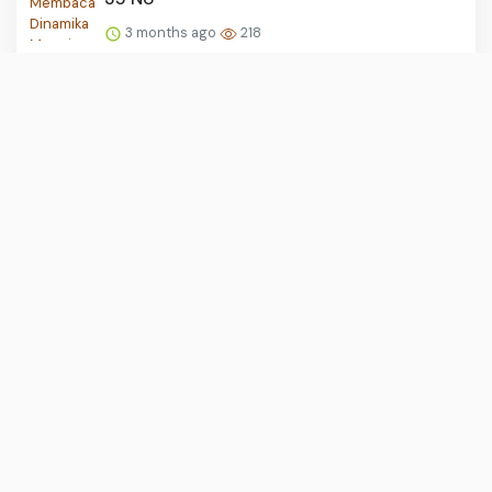
3 months ago
218
KRLmania Desak Audit Total Persinyalan
dan Percepatan DDT Be...
3 months ago
217