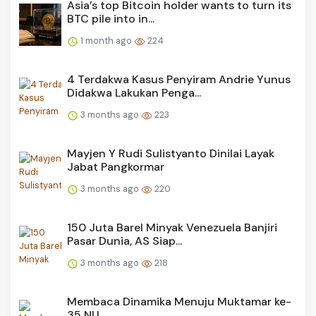
Asia’s top Bitcoin holder wants to turn its
BTC pile into in...
1 month ago
224
4 Terdakwa Kasus Penyiram Andrie Yunus
Didakwa Lakukan Penga...
3 months ago
223
Mayjen Y Rudi Sulistyanto Dinilai Layak
Jabat Pangkormar
3 months ago
220
150 Juta Barel Minyak Venezuela Banjiri
Pasar Dunia, AS Siap...
3 months ago
218
Membaca Dinamika Menuju Muktamar ke-
35 NU