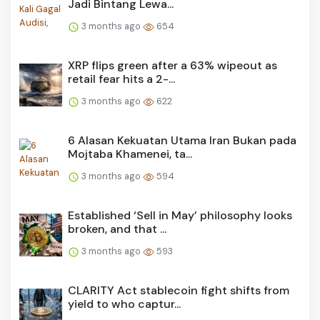
Jadi Bintang Lewa...
3 months ago
654
XRP flips green after a 63% wipeout as
retail fear hits a 2-...
3 months ago
622
6 Alasan Kekuatan Utama Iran Bukan pada
Mojtaba Khamenei, ta...
3 months ago
594
Established ‘Sell in May’ philosophy looks
broken, and that ...
3 months ago
593
CLARITY Act stablecoin fight shifts from
yield to who captur...