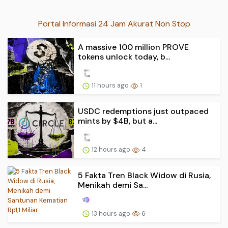
Portal Informasi 24 Jam Akurat Non Stop
A massive 100 million PROVE
tokens unlock today, b...
11 hours ago
1
USDC redemptions just outpaced
mints by $4B, but a...
12 hours ago
4
5 Fakta Tren Black Widow di Rusia,
Menikah demi Sa...
13 hours ago
6