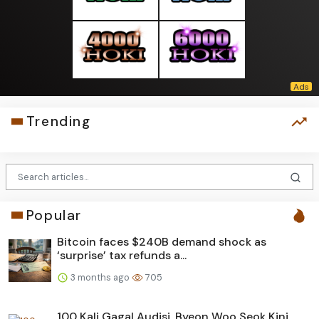
Trending
Popular
Bitcoin faces $240B demand shock as
‘surprise’ tax refunds a...
3 months ago
705
100 Kali Gagal Audisi, Byeon Woo Seok Kini