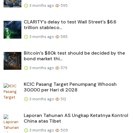
3 months ago
595
CLARITY’s delay to test Wall Street’s $6.6
trillion stableco...
3 months ago
585
Bitcoin’s $80k test should be decided by the
bond market thi...
3 months ago
579
KCIC Pasang Target Penumpang Whoosh
30.000 per Hari di 2028
3 months ago
512
Laporan Tahunan AS Ungkap Ketatnya Kontrol
China atas Tibet
3 months ago
509