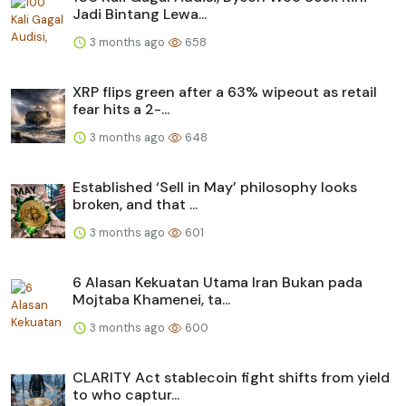
Jadi Bintang Lewa...
3 months ago
658
XRP flips green after a 63% wipeout as retail
fear hits a 2-...
3 months ago
648
Established ‘Sell in May’ philosophy looks
broken, and that ...
3 months ago
601
6 Alasan Kekuatan Utama Iran Bukan pada
Mojtaba Khamenei, ta...
3 months ago
600
CLARITY Act stablecoin fight shifts from yield
to who captur...