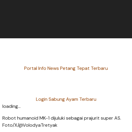
Portal Info News Petang Tepat Terbaru
Login Sabung Ayam Terbaru
loading...
Robot humanoid MK-1 dijuluki sebagai prajurit super AS.
Foto/X/@VolodyaTretyak