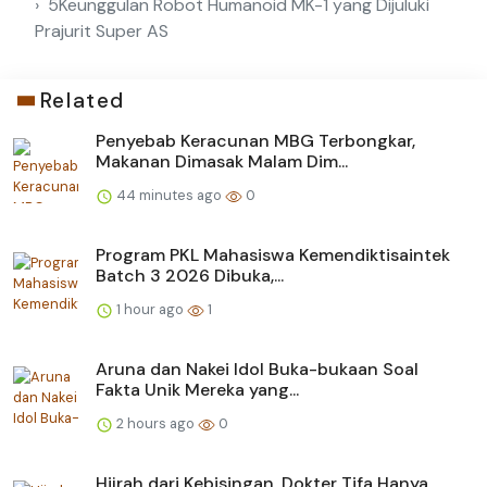
5Keunggulan Robot Humanoid MK-1 yang Dijuluki
Prajurit Super AS
Related
Penyebab Keracunan MBG Terbongkar,
Makanan Dimasak Malam Dim...
44 minutes ago
0
Program PKL Mahasiswa Kemendiktisaintek
Batch 3 2026 Dibuka,...
1 hour ago
1
Aruna dan Nakei Idol Buka-bukaan Soal
Fakta Unik Mereka yang...
2 hours ago
0
Hijrah dari Kebisingan, Dokter Tifa Hanya