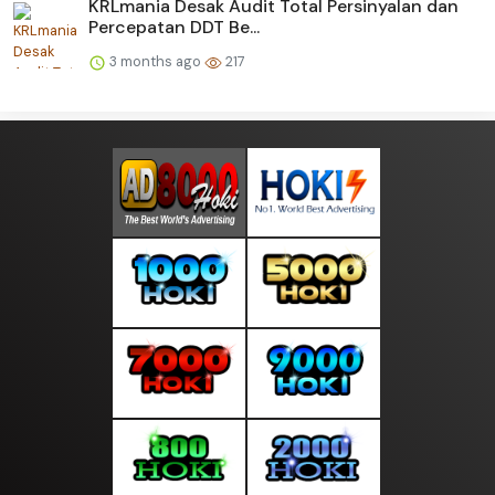
KRLmania Desak Audit Total Persinyalan dan
Percepatan DDT Be...
3 months ago
217