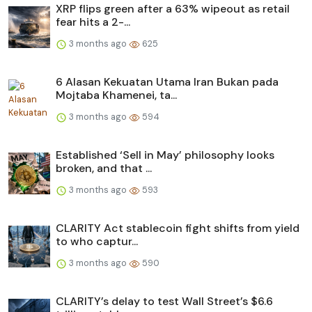
XRP flips green after a 63% wipeout as retail
fear hits a 2-...
3 months ago
625
6 Alasan Kekuatan Utama Iran Bukan pada
Mojtaba Khamenei, ta...
3 months ago
594
Established ‘Sell in May’ philosophy looks
broken, and that ...
3 months ago
593
CLARITY Act stablecoin fight shifts from yield
to who captur...
3 months ago
590
CLARITY’s delay to test Wall Street’s $6.6