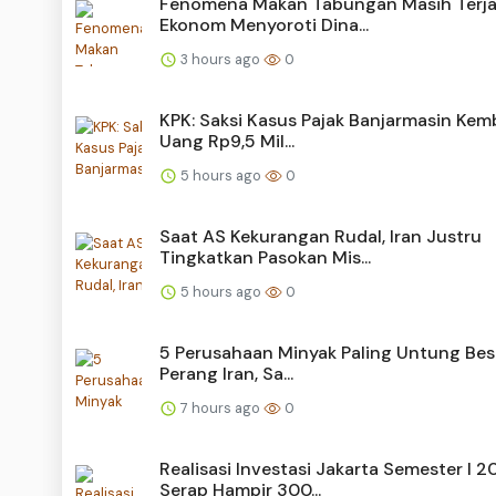
Fenomena Makan Tabungan Masih Terja
Ekonom Menyoroti Dina...
3 hours ago
0
KPK: Saksi Kasus Pajak Banjarmasin Kem
Uang Rp9,5 Mil...
5 hours ago
0
Saat AS Kekurangan Rudal, Iran Justru
Tingkatkan Pasokan Mis...
5 hours ago
0
5 Perusahaan Minyak Paling Untung Bes
Perang Iran, Sa...
7 hours ago
0
Realisasi Investasi Jakarta Semester I 
Serap Hampir 300...