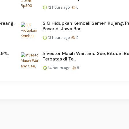
12 hours ago
6
reang,
SIG Hidupkan Kembali Semen Kujang, P
Pasar di Jawa Bar...
13 hours ago
5
29%,
Investor Masih Wait and See, Bitcoin B
Terbatas di Te...
14 hours ago
5