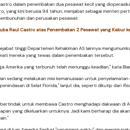
astro dalam penembakan dua pesawat kecil yang dioperasik
o, yang kini berusia 94 tahun, menjabat sebagai menteri per
 pembunuhan dan perusakan pesawat.
uba Raul Castro atas Penembakan 2 Pesawat yang Kabur k
ejabat tinggi Departemen Kehakiman AS lainnya mengumumka
rmati mereka yang tewas dalam penembakan tersebut.
ga Amerika yang terbunuh telah menunggu keadilan," kata Bla
a dan sedang melakukan misi kemanusiaan untuk penyelamatan
nindasan di Selat Florida," lanjut dia, seperti dikutip dari
Reu
an bertindak untuk membawa Castro menghadapi dakwaan di A
apan yang dikeluarkan untuknya. Jadi kami berharap dia aka
ain."
ng di luar Amerika Serikat "sepanjang waktu" dan menggunak