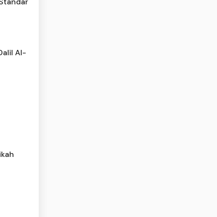
 Standar
alil Al-
ikah