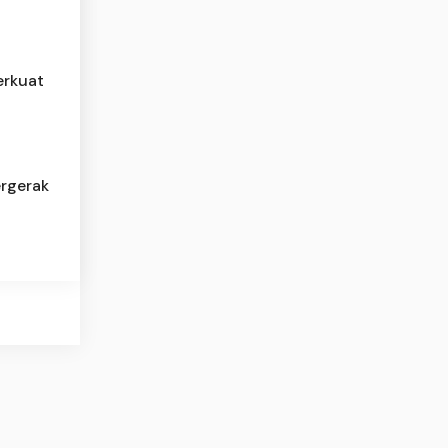
erkuat
ergerak