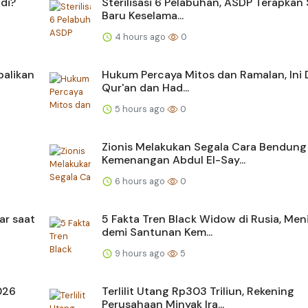
di?
Sterilisasi 6 Pelabuhan, ASDP Terapkan
Baru Keselama...
4 hours ago
0
balikan
Hukum Percaya Mitos dan Ramalan, Ini D
Qur'an dan Had...
5 hours ago
0
Zionis Melakukan Segala Cara Bendung
Kemenangan Abdul El-Say...
6 hours ago
0
ar saat
5 Fakta Tren Black Widow di Rusia, Men
demi Santunan Kem...
9 hours ago
5
2026
Terlilit Utang Rp303 Triliun, Rekening
Perusahaan Minyak Ira...