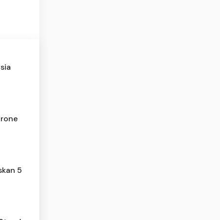
sia
Drone
skan 5