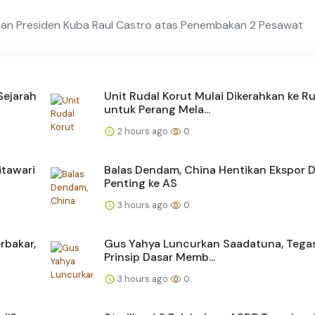
n Presiden Kuba Raul Castro atas Penembakan 2 Pesawat
Sejarah
Unit Rudal Korut Mulai Dikerahkan ke Ru
untuk Perang Mela...
2 hours ago
0
itawari
Balas Dendam, China Hentikan Ekspor 
Penting ke AS
3 hours ago
0
rbakar,
Gus Yahya Luncurkan Saadatuna, Tega
Prinsip Dasar Memb...
3 hours ago
0