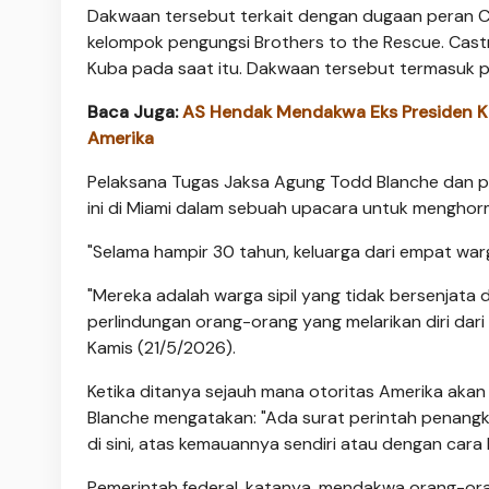
Dakwaan tersebut terkait dengan dugaan peran C
kelompok pengungsi Brothers to the Rescue. Castr
Kuba pada saat itu. Dakwaan tersebut termasuk
Baca Juga:
AS Hendak Mendakwa Eks Presiden K
Amerika
Pelaksana Tugas Jaksa Agung Todd Blanche dan p
ini di Miami dalam sebuah upacara untuk mengho
"Selama hampir 30 tahun, keluarga dari empat war
"Mereka adalah warga sipil yang tidak bersenjat
perlindungan orang-orang yang melarikan diri dari pe
Kamis (21/5/2026).
Ketika ditanya sejauh mana otoritas Amerika ak
Blanche mengatakan: "Ada surat perintah penangk
di sini, atas kemauannya sendiri atau dengan cara l
Pemerintah federal, katanya, mendakwa orang-ora