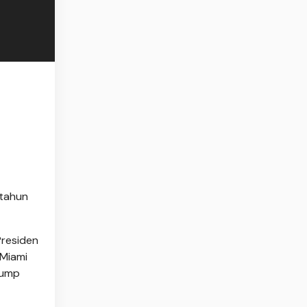
 tahun
Presiden
 Miami
rump