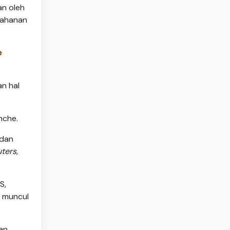
an oleh
tahanan
e
n hal
nche.
 dan
ters,
S,
n muncul
an