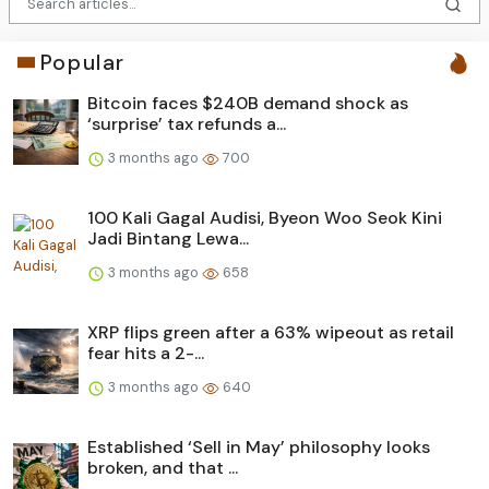
Popular
Bitcoin faces $240B demand shock as
‘surprise’ tax refunds a...
3 months ago
700
100 Kali Gagal Audisi, Byeon Woo Seok Kini
Jadi Bintang Lewa...
3 months ago
658
XRP flips green after a 63% wipeout as retail
fear hits a 2-...
3 months ago
640
Established ‘Sell in May’ philosophy looks
broken, and that ...