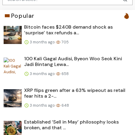
Popular
Bitcoin faces $240B demand shock as
‘surprise’ tax refunds a...
3 months ago
705
100 Kali Gagal Audisi, Byeon Woo Seok Kini
Jadi Bintang Lewa...
3 months ago
658
XRP flips green after a 63% wipeout as retail
fear hits a 2-...
3 months ago
648
Established ‘Sell in May’ philosophy looks
broken, and that ...