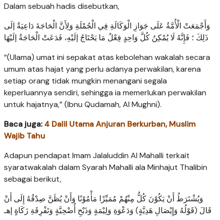
Dalam sebuah hadis disebutkan,
وَأَجْمَعَتْ الْأُمَّةُ عَلَى جَوَازِ الْوَكَالَةِ فِي الْجُمْلَةِ وَلِأَنَّ الْحَاجَةَ دَاعِيَةٌ إلَى
ذَلِكَ ؛ فَإِنَّهُ لَا يُمْكِنُ كُلَّ وَاحِدٍ فِعْلُ مَا يَحْتَاجُ إلَيْهِ، فَدَعَتْ الْحَاجَةُ إلَيْهَا
“(Ulama) umat ini sepakat atas kebolehan wakalah secara
umum atas hajat yang perlu adanya perwakilan, karena
setiap orang tidak mungkin menangani segala
keperluannya sendiri, sehingga ia memerlukan perwakilan
untuk hajatnya,” (Ibnu Qudamah, Al Mughni).
Baca juga:
4 Dalil Utama Anjuran Berkurban, Muslim
Wajib Tahu
Adapun pendapat Imam Jalaluddin Al Mahalli terkait
syaratwakalah dalam Syarah Mahalli ala Minhajut Thalibin
sebagai berikut,
وَيُشْتَرَطُ أَنْ يَكُوْنَ كُلٌّ مِنْهُمْ مُمَيِّزًا مَأْمُوْنًا وَأَنْ يُظَنَّ صِدْقُهُ إِلَى أَنْ
قَالَ (قَوْلُهُ وَإِيْصَالِ هَدِيَّةٍ) وَدَعْوَةِ وَلِيْمَةٍ وَذَبْحِ أُضْحِيَّةٍ وَتَفْرِقَةِ زَكَاةٍ إهـ