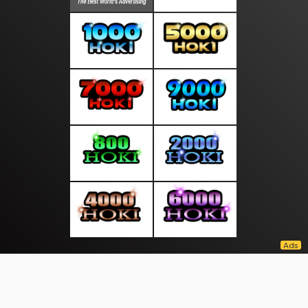
About Us
·
Contact Us
·
Terms & Conditions
·