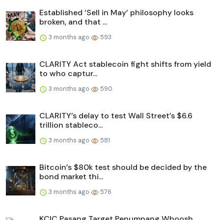
Established ‘Sell in May’ philosophy looks
broken, and that ...
3 months ago
593
CLARITY Act stablecoin fight shifts from yield
to who captur...
3 months ago
590
CLARITY’s delay to test Wall Street’s $6.6
trillion stableco...
3 months ago
581
Bitcoin’s $80k test should be decided by the
bond market thi...
3 months ago
576
KCIC Pasang Target Penumpang Whoosh