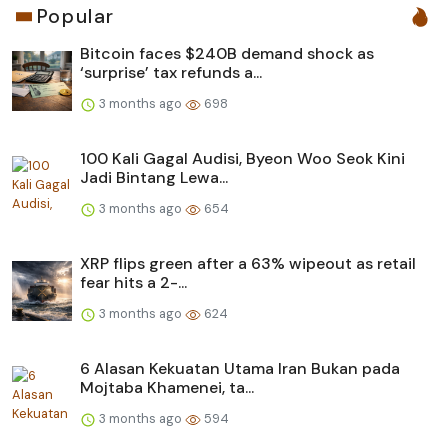
Popular
Bitcoin faces $240B demand shock as
‘surprise’ tax refunds a...
3 months ago
698
100 Kali Gagal Audisi, Byeon Woo Seok Kini
Jadi Bintang Lewa...
3 months ago
654
XRP flips green after a 63% wipeout as retail
fear hits a 2-...
3 months ago
624
6 Alasan Kekuatan Utama Iran Bukan pada
Mojtaba Khamenei, ta...
3 months ago
594