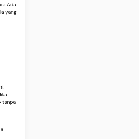
si. Ada
la yang
i.
ika
p tanpa
,
ka