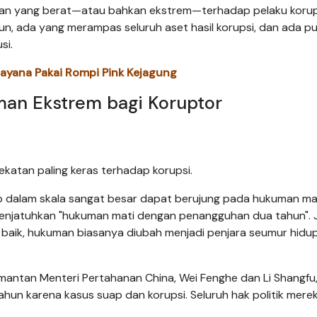
man yang berat—atau bahkan ekstrem—terhadap pelaku korup
, ada yang merampas seluruh aset hasil korupsi, dan ada pu
si.
yana Pakai Rompi Pink Kejagung
man Ekstrem bagi Koruptor
katan paling keras terhadap korupsi.
p dalam skala sangat besar dapat berujung pada hukuman mat
menjatuhkan "hukuman mati dengan penangguhan dua tahun". J
baik, hukuman biasanya diubah menjadi penjara seumur hidu
 mantan Menteri Pertahanan China, Wei Fenghe dan Li Shangfu
un karena kasus suap dan korupsi. Seluruh hak politik mere