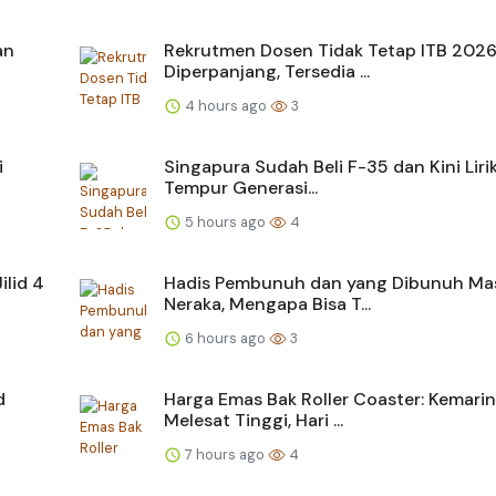
an
Rekrutmen Dosen Tidak Tetap ITB 202
Diperpanjang, Tersedia ...
4 hours ago
3
i
Singapura Sudah Beli F-35 dan Kini Liri
Tempur Generasi...
5 hours ago
4
ilid 4
Hadis Pembunuh dan yang Dibunuh Ma
Neraka, Mengapa Bisa T...
6 hours ago
3
d
Harga Emas Bak Roller Coaster: Kemarin
Melesat Tinggi, Hari ...
7 hours ago
4