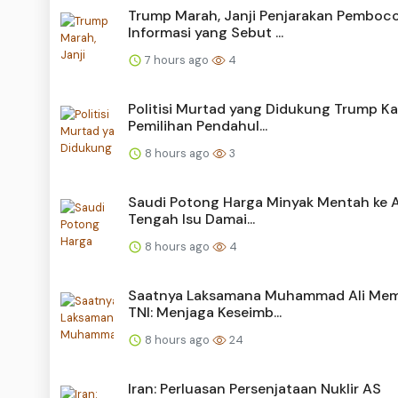
Trump Marah, Janji Penjarakan Pemboc
Informasi yang Sebut ...
7 hours ago
4
Politisi Murtad yang Didukung Trump Ka
Pemilihan Pendahul...
8 hours ago
3
Saudi Potong Harga Minyak Mentah ke A
Tengah Isu Damai...
8 hours ago
4
Saatnya Laksamana Muhammad Ali Me
TNI: Menjaga Keseimb...
8 hours ago
24
Iran: Perluasan Persenjataan Nuklir AS