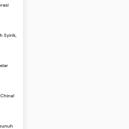
rasi
 Syirik,
elar
 China!
bunuh