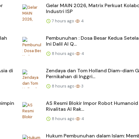
or
Gelar MAIN 2026, Matrix Perkuat Kolabo
Industri ISP
7 hours ago
4
lah
Pembunuhan : Dosa Besar Kedua Setelah
Ini Dalil Al Q...
8 hours ago
4
sia di
Zendaya dan Tom Holland Diam-diam G
Pernikahan di Inggri...
8 hours ago
3
mimpin
AS Resmi Blokir Impor Robot Humanoid
Rivalitas AI Rak...
8 hours ago
4
Hukum Pembunuhan dalam Islam: Mem