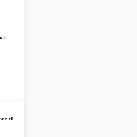
n
ati
nan di