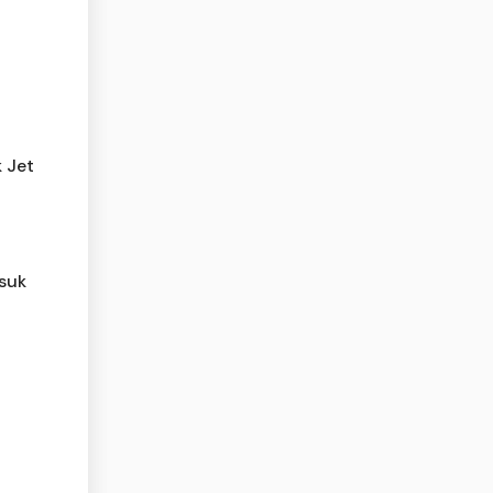
6
k Jet
suk