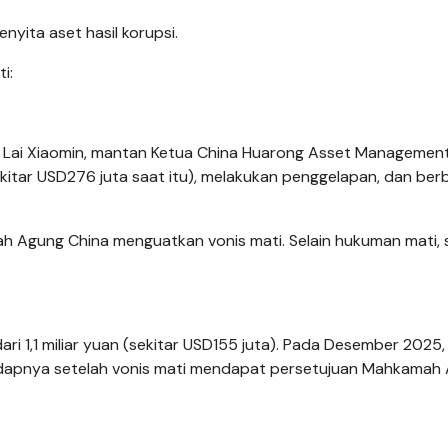
enyita aset hasil korupsi.
i:
nia. Lai Xiaomin, mantan Ketua China Huarong Asset Management
sekitar USD276 juta saat itu), melakukan penggelapan, dan ber
ah Agung China menguatkan vonis mati. Selain hukuman mati, 
dari 1,1 miliar yuan (sekitar USD155 juta). Pada Desember 2025,
adapnya setelah vonis mati mendapat persetujuan Mahkamah