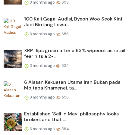
3 months ago
699
100 Kali Gagal Audisi, Byeon Woo Seok Kini
Jadi Bintang Lewa...
3 months ago
655
XRP flips green after a 63% wipeout as retail
fear hits a 2-...
3 months ago
634
6 Alasan Kekuatan Utama Iran Bukan pada
Mojtaba Khamenei, ta...
3 months ago
596
Established ‘Sell in May’ philosophy looks
broken, and that ...
3 months ago
594