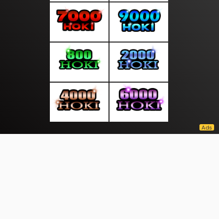
About Us
·
Contact Us
·
Terms & Conditions
·
© moodindo.com 2026. All rights are reserved
Patroli |
Crypto |
|
|