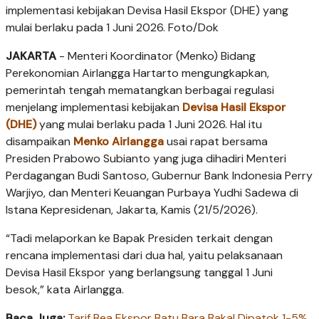
implementasi kebijakan Devisa Hasil Ekspor (DHE) yang
mulai berlaku pada 1 Juni 2026. Foto/Dok
JAKARTA
- Menteri Koordinator (Menko) Bidang
Perekonomian Airlangga Hartarto mengungkapkan,
pemerintah tengah mematangkan berbagai regulasi
menjelang implementasi kebijakan
Devisa Hasil Ekspor
(DHE)
yang mulai berlaku pada 1 Juni 2026. Hal itu
disampaikan
Menko Airlangga
usai rapat bersama
Presiden Prabowo Subianto yang juga dihadiri Menteri
Perdagangan Budi Santoso, Gubernur Bank Indonesia Perry
Warjiyo, dan Menteri Keuangan Purbaya Yudhi Sadewa di
Istana Kepresidenan, Jakarta, Kamis (21/5/2026).
“Tadi melaporkan ke Bapak Presiden terkait dengan
rencana implementasi dari dua hal, yaitu pelaksanaan
Devisa Hasil Ekspor yang berlangsung tanggal 1 Juni
besok,” kata Airlangga.
Baca Juga:
Tarif Bea Ekspor Batu Bara Bakal Dipatok 1-5%,