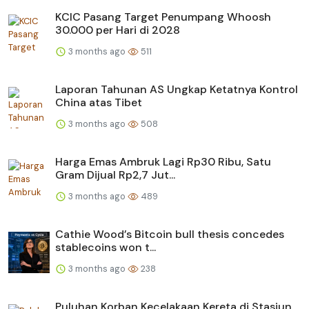
KCIC Pasang Target Penumpang Whoosh
30.000 per Hari di 2028
3 months ago
511
Laporan Tahunan AS Ungkap Ketatnya Kontrol
China atas Tibet
3 months ago
508
Harga Emas Ambruk Lagi Rp30 Ribu, Satu
Gram Dijual Rp2,7 Jut...
3 months ago
489
Cathie Wood’s Bitcoin bull thesis concedes
stablecoins won t...
3 months ago
238
Puluhan Korban Kecelakaan Kereta di Stasiun