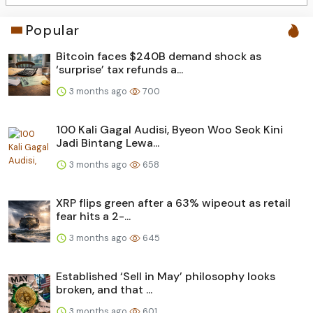
Popular
Bitcoin faces $240B demand shock as
‘surprise’ tax refunds a...
3 months ago
700
100 Kali Gagal Audisi, Byeon Woo Seok Kini
Jadi Bintang Lewa...
3 months ago
658
XRP flips green after a 63% wipeout as retail
fear hits a 2-...
3 months ago
645
Established ‘Sell in May’ philosophy looks
broken, and that ...
3 months ago
601