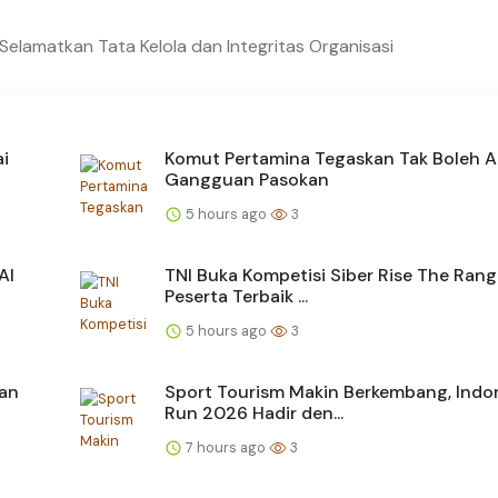
elamatkan Tata Kelola dan Integritas Organisasi
ai
Komut Pertamina Tegaskan Tak Boleh 
Gangguan Pasokan
5 hours ago
3
AI
TNI Buka Kompetisi Siber Rise The Rang
Peserta Terbaik ...
5 hours ago
3
san
Sport Tourism Makin Berkembang, Indo
Run 2026 Hadir den...
7 hours ago
3