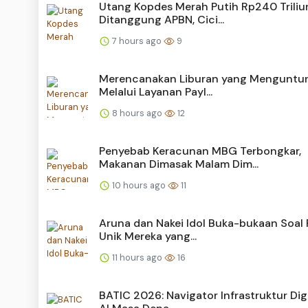
Utang Kopdes Merah Putih Rp240 Triliu
Ditanggung APBN, Cici...
7 hours ago
9
Merencanakan Liburan yang Menguntu
Melalui Layanan Payl...
8 hours ago
12
Penyebab Keracunan MBG Terbongkar,
Makanan Dimasak Malam Dim...
10 hours ago
11
Aruna dan Nakei Idol Buka-bukaan Soal 
Unik Mereka yang...
11 hours ago
16
BATIC 2026: Navigator Infrastruktur Dig