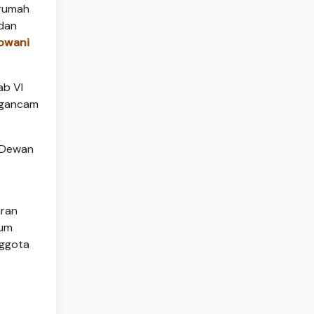
 rumah
 dan
Kowani
ab VI
engancam
i Dewan
aran
mum
nggota