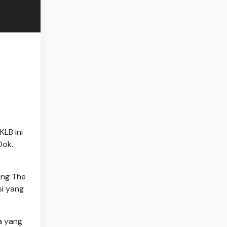
LB ini
Dok.
ung The
si yang
a yang