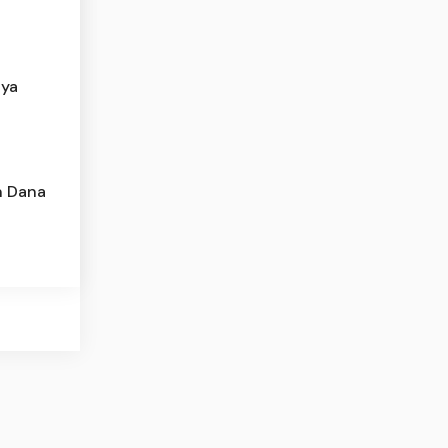
nya
n Dana