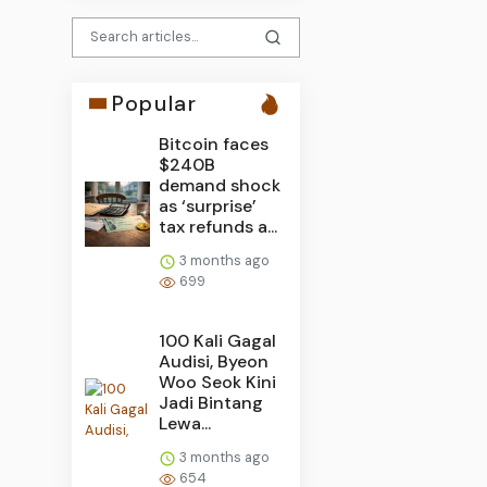
Popular
Bitcoin faces
$240B
demand shock
as ‘surprise’
tax refunds a...
3 months ago
699
100 Kali Gagal
Audisi, Byeon
Woo Seok Kini
Jadi Bintang
Lewa...
3 months ago
654