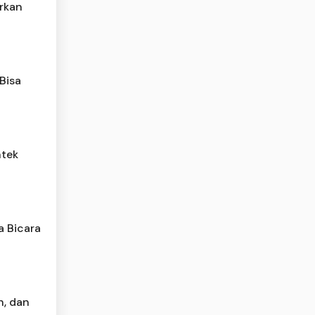
rkan
Bisa
ntek
a Bicara
n, dan