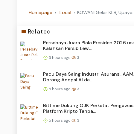
Homepage
Local
KOWANI Gelar KLB, Upaya S
Related
Persebaya Juara Piala Presiden 2026 us
Kalahkan Persib Lew...
5 hours ago
3
Pacu Daya Saing Industri Asuransi, AAM
Dorong Adopsi AI da...
5 hours ago
3
Bittime Dukung OJK Perketat Pengawa
Platform Kripto Tanpa...
5 hours ago
3