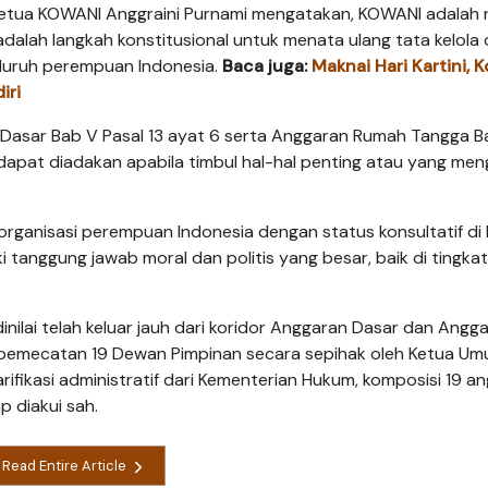
 Ketua KOWANI Anggraini Purnami mengatakan, KOWANI adalah
i adalah langkah konstitusional untuk menata ulang tata kelola
seluruh perempuan Indonesia.
Baca juga:
Maknai Hari Kartini, 
iri
 Dasar Bab V Pasal 13 ayat 6 serta Anggaran Rumah Tangga B
dapat diadakan apabila timbul hal-hal penting atau yang m
a organisasi perempuan Indonesia dengan status konsultatif d
tanggung jawab moral dan politis yang besar, baik di tingkat
dinilai telah keluar jauh dari koridor Anggaran Dasar dan Angg
 pemecatan 19 Dewan Pimpinan secara sepihak oleh Ketua U
rifikasi administratif dari Kementerian Hukum, komposisi 19 a
 diakui sah.
Read Entire Article