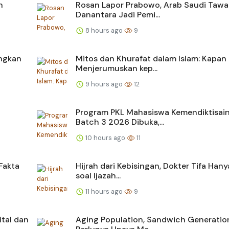
n
Rosan Lapor Prabowo, Arab Saudi Tawa
Danantara Jadi Pemi...
8 hours ago
9
ngkan
Mitos dan Khurafat dalam Islam: Kapan 
Menjerumuskan kep...
9 hours ago
12
Program PKL Mahasiswa Kemendiktisai
Batch 3 2026 Dibuka,...
10 hours ago
11
Fakta
Hijrah dari Kebisingan, Dokter Tifa Hany
soal Ijazah...
11 hours ago
9
ital dan
Aging Population, Sandwich Generatio