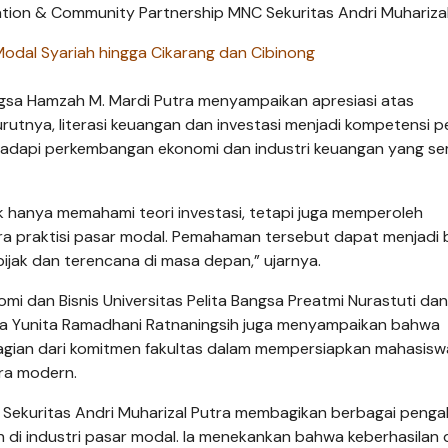
ation & Community Partnership MNC Sekuritas Andri Muharizal
odal Syariah hingga Cikarang dan Cibinong
ngsa Hamzah M. Mardi Putra menyampaikan apresiasi atas
rutnya, literasi keuangan dan investasi menjadi kompetensi p
ghadapi perkembangan ekonomi dan industri keuangan yang s
ak hanya memahami teori investasi, tetapi juga memperoleh
a praktisi pasar modal. Pemahaman tersebut dapat menjadi 
jak dan terencana di masa depan,” ujarnya.
i dan Bisnis Universitas Pelita Bangsa Preatmi Nurastuti dan
gsa Yunita Ramadhani Ratnaningsih juga menyampaikan bahwa
 bagian dari komitmen fakultas dalam mempersiapkan mahasisw
ra modern.
Sekuritas Andri Muharizal Putra membagikan berbagai peng
 di industri pasar modal. Ia menekankan bahwa keberhasilan