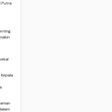
 Putra.
enting
emakin
bekal
 Kepala
a
alaman
 dalam