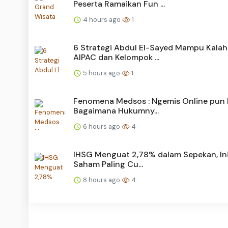
Peserta Ramaikan Fun ...
4 hours ago
1
6 Strategi Abdul El-Sayed Mampu Kala
AIPAC dan Kelompok ...
5 hours ago
1
Fenomena Medsos : Ngemis Online pun 
Bagaimana Hukumny...
6 hours ago
4
IHSG Menguat 2,78% dalam Sepekan, Ini
Saham Paling Cu...
8 hours ago
4