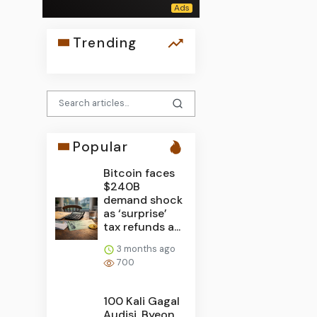
Trending
Popular
Bitcoin faces
$240B
demand shock
as ‘surprise’
tax refunds a...
3 months ago
700
100 Kali Gagal
Audisi, Byeon