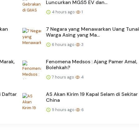
Luncurkan MGS5 EV dan...
4 hours ago
1
hkan
7 Negara yang Menawarkan Uang Tunai
Warga Asing yang Ma...
6 hours ago
3
Marak,
Fenomena Medsos : Ajang Pamer Amal,
Bolehkah?
7 hours ago
4
 Daftar
AS Akan Kirim 19 Kapal Selam di Sekitar
China
9 hours ago
6