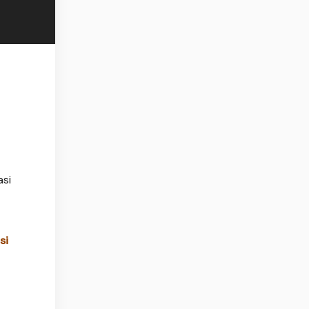
asi
si