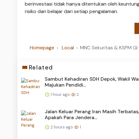
berinvestasi tidak hanya ditentukan oleh keuntun
risiko dan belajar dari setiap pengalaman.
Homepage
Local
MNC Sekuritas & KSPM GI U
Related
Sambut Kehadiran SDH Depok, Wakil Wal
Majukan Pendidi...
1 hour ago
2
Jalan Keluar Perang Iran Masih Terbatas
Apakah Para Jendera...
2 hours ago
1