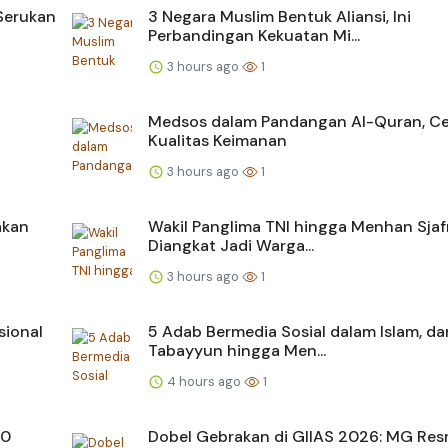
Serukan
3 Negara Muslim Bentuk Aliansi, Ini
Perbandingan Kekuatan Mi...
3 hours ago
1
Medsos dalam Pandangan Al-Quran, C
Kualitas Keimanan
3 hours ago
1
akan
Wakil Panglima TNI hingga Menhan Sjaf
Diangkat Jadi Warga...
3 hours ago
1
sional
5 Adab Bermedia Sosial dalam Islam, dar
Tabayyun hingga Men...
4 hours ago
1
00
Dobel Gebrakan di GIIAS 2026: MG Res