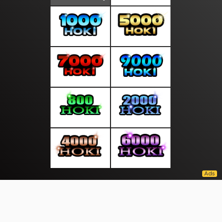
About Us
·
Contact Us
·
Terms & Conditions
·
© moodindo.com 2026. All rights are reserved