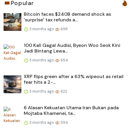
Popular
Bitcoin faces $240B demand shock as
‘surprise’ tax refunds a...
3 months ago
698
100 Kali Gagal Audisi, Byeon Woo Seok Kini
Jadi Bintang Lewa...
3 months ago
654
XRP flips green after a 63% wipeout as retail
fear hits a 2-...
3 months ago
622
6 Alasan Kekuatan Utama Iran Bukan pada
Mojtaba Khamenei, ta...
3 months ago
594