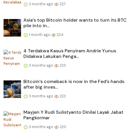
3 months ago
227
Asia’s top Bitcoin holder wants to turn its BTC
pile into in...
1 month ago
224
4 Terdakwa Kasus Penyiram Andrie Yunus
Didakwa Lakukan Penga...
3 months ago
223
Bitcoin’s comeback is now in the Fed’s hands
after big inves...
3 months ago
223
Mayjen Y Rudi Sulistyanto Dinilai Layak Jabat
Pangkormar
3 months ago
220