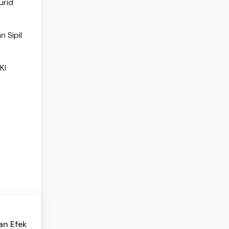
urid
 Sipil
KI
an Efek