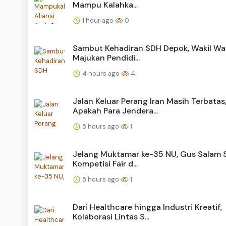
Mampu Kalahka...
1 hour ago
0
Sambut Kehadiran SDH Depok, Wakil Wal
Majukan Pendidi...
4 hours ago
4
Jalan Keluar Perang Iran Masih Terbatas
Apakah Para Jendera...
5 hours ago
1
Jelang Muktamar ke-35 NU, Gus Salam 
Kompetisi Fair d...
5 hours ago
1
Dari Healthcare hingga Industri Kreatif,
Kolaborasi Lintas S...