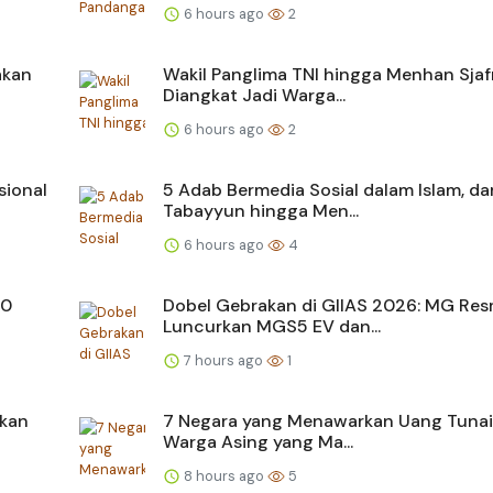
6 hours ago
2
akan
Wakil Panglima TNI hingga Menhan Sjaf
Diangkat Jadi Warga...
6 hours ago
2
sional
5 Adab Bermedia Sosial dalam Islam, dar
Tabayyun hingga Men...
6 hours ago
4
00
Dobel Gebrakan di GIIAS 2026: MG Res
Luncurkan MGS5 EV dan...
7 hours ago
1
hkan
7 Negara yang Menawarkan Uang Tunai
Warga Asing yang Ma...
8 hours ago
5