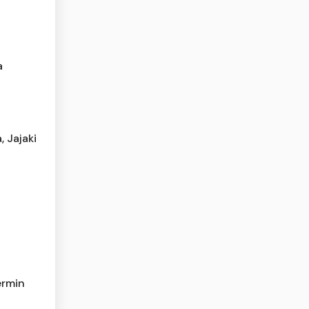
a
, Jajaki
ermin