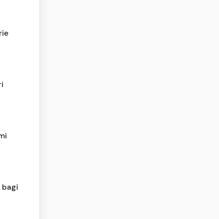
rie
i
mi
 bagi