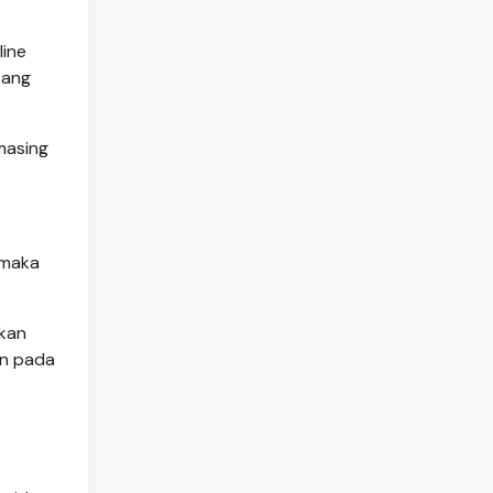
line
tang
masing
 maka
akan
en pada