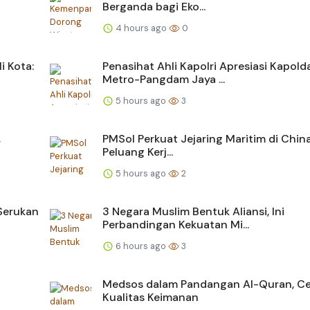
Berganda bagi Eko...
4 hours ago
0
i Kota:
Penasihat Ahli Kapolri Apresiasi Kapold
Metro-Pangdam Jaya ...
5 hours ago
3
,
PMSol Perkuat Jejaring Maritim di China
Peluang Kerj...
5 hours ago
2
Serukan
3 Negara Muslim Bentuk Aliansi, Ini
Perbandingan Kekuatan Mi...
6 hours ago
3
Medsos dalam Pandangan Al-Quran, C
Kualitas Keimanan