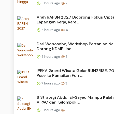
6 hours ago
2
Arah RAPBN 2027 Didorong Fokus Cipt
Lapangan Kerja, Kere...
6 hours ago
4
Dari Wonosobo, Workshop Pertanian Na
Dorong KDMP Jadi ...
6 hours ago
3
IPEKA Grand Wisata Gelar RUN2RISE, 7
Peserta Ramaikan Fun ...
7 hours ago
3
6 Strategi Abdul El-Sayed Mampu Kala
AIPAC dan Kelompok ...
8 hours ago
3