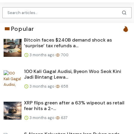
Popular
Bitcoin faces $240B demand shock as
‘surprise’ tax refunds a...
3 months ago
700
100 Kali Gagal Audisi, Byeon Woo Seok Kini
Jadi Bintang Lewa...
3 months ago
658
XRP flips green after a 63% wipeout as retail
fear hits a 2-...
3 months ago
637