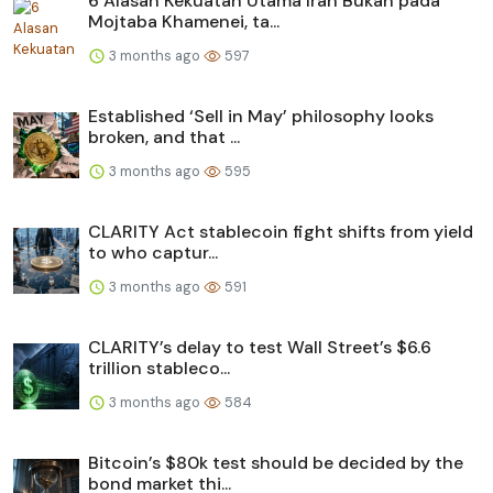
6 Alasan Kekuatan Utama Iran Bukan pada
Mojtaba Khamenei, ta...
3 months ago
597
Established ‘Sell in May’ philosophy looks
broken, and that ...
3 months ago
595
CLARITY Act stablecoin fight shifts from yield
to who captur...
3 months ago
591
CLARITY’s delay to test Wall Street’s $6.6
trillion stableco...
3 months ago
584
Bitcoin’s $80k test should be decided by the
bond market thi...