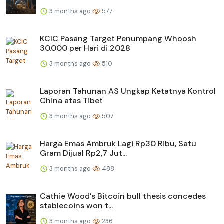
3 months ago
577
KCIC Pasang Target Penumpang Whoosh
30.000 per Hari di 2028
3 months ago
510
Laporan Tahunan AS Ungkap Ketatnya Kontrol
China atas Tibet
3 months ago
507
Harga Emas Ambruk Lagi Rp30 Ribu, Satu
Gram Dijual Rp2,7 Jut...
3 months ago
488
Cathie Wood’s Bitcoin bull thesis concedes
stablecoins won t...
3 months ago
236