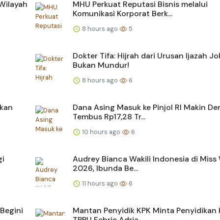
 Wilayah
MHU Perkuat Reputasi Bisnis melalui
Komunikasi Korporat Berk...
8 hours ago
5
Dokter Tifa: Hijrah dari Urusan Ijazah J
Bukan Mundur!
8 hours ago
6
akan
Dana Asing Masuk ke Pinjol RI Makin Der
Tembus Rp17,28 Tr...
10 hours ago
6
gi
Audrey Bianca Wakili Indonesia di Miss
2026, Ibunda Be...
11 hours ago
6
Begini
Mantan Penyidik KPK Minta Penyidikan
TPPU Febrie Adria...