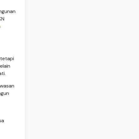
angunan
KN
a
tetapi
elain
ti.
kawasan
ngun
sa