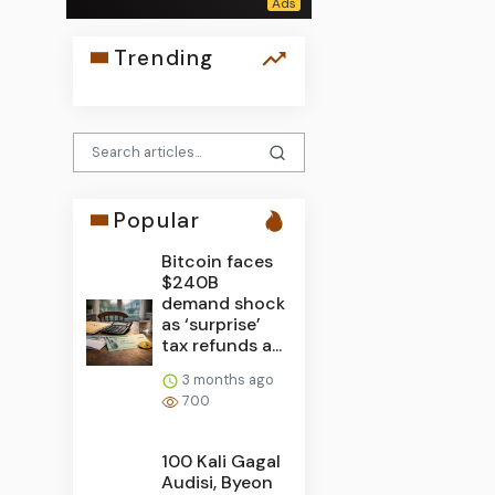
Trending
Popular
Bitcoin faces
$240B
demand shock
as ‘surprise’
tax refunds a...
3 months ago
700
100 Kali Gagal
Audisi, Byeon