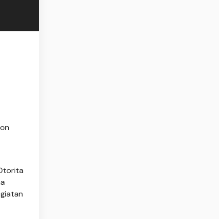
hon
Otorita
ma
egiatan