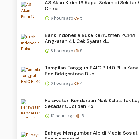
AS Akan Kirim 19 Kapal Selam di Sekitar
China
6 hours ago
5
Bank Indonesia Buka Rekrutmen PCPM
Angkatan 41, Cek Syarat d...
8 hours ago
5
Tampilan Tangguh BAIC BJ40 Plus Ken
Ban Bridgestone Duel...
9 hours ago
4
Perawatan Kendaraan Naik Kelas, Tak La
Sekadar Cuci dan Po...
10 hours ago
5
Bahaya Mengumbar Aib di Media Sosial, 
Penjelasannya!