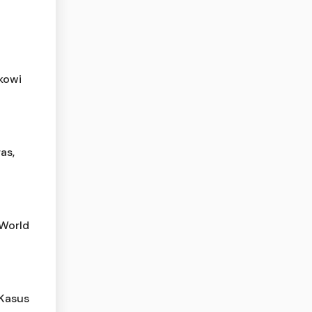
okowi
as,
 World
 Kasus