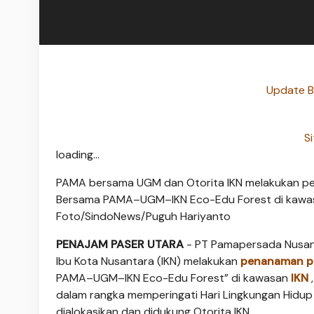
Update Be
Si
loading...
PAMA bersama UGM dan Otorita IKN melakukan pe
Bersama PAMA–UGM–IKN Eco-Edu Forest di kawasan
Foto/SindoNews/Puguh Hariyanto
PENAJAM PASER UTARA
- PT Pamapersada Nusan
Ibu Kota Nusantara (IKN) melakukan
penanaman 
PAMA–UGM–IKN Eco-Edu Forest” di kawasan
IKN
,
dalam rangka memperingati Hari Lingkungan Hidup S
dialokasikan dan didukung Otorita IKN.