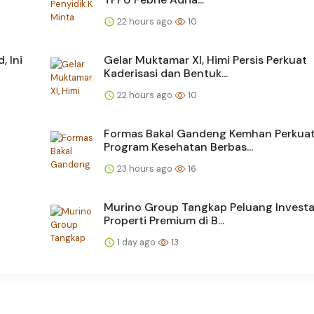
22 hours ago
10
 Ini
Gelar Muktamar XI, Himi Persis Perkuat
Kaderisasi dan Bentuk...
22 hours ago
10
Formas Bakal Gandeng Kemhan Perkua
Program Kesehatan Berbas...
23 hours ago
16
Murino Group Tangkap Peluang Investa
Properti Premium di B...
1 day ago
13