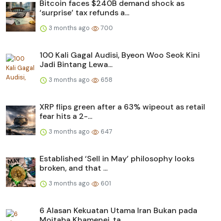
Bitcoin faces $240B demand shock as
‘surprise’ tax refunds a...
3 months ago
700
100 Kali Gagal Audisi, Byeon Woo Seok Kini
Jadi Bintang Lewa...
3 months ago
658
XRP flips green after a 63% wipeout as retail
fear hits a 2-...
3 months ago
647
Established ‘Sell in May’ philosophy looks
broken, and that ...
3 months ago
601
6 Alasan Kekuatan Utama Iran Bukan pada
Mojtaba Khamenei, ta...