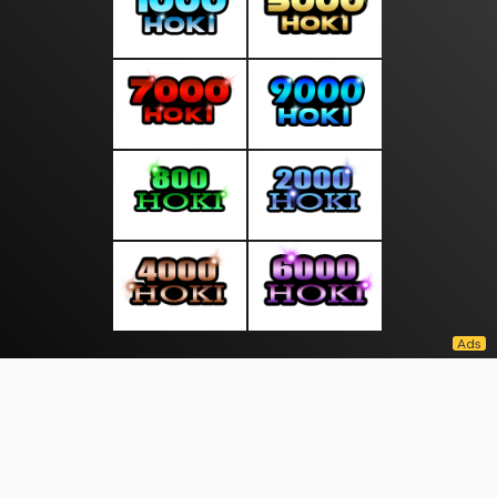
About Us
·
Contact Us
·
Terms & Conditions
·
© moodindo.com 2026. All rights are reserved
Patroli |
Crypto |
|
|