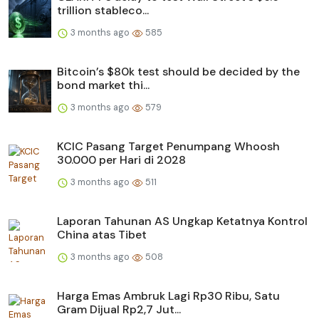
trillion stableco...
3 months ago
585
Bitcoin’s $80k test should be decided by the
bond market thi...
3 months ago
579
KCIC Pasang Target Penumpang Whoosh
30.000 per Hari di 2028
3 months ago
511
Laporan Tahunan AS Ungkap Ketatnya Kontrol
China atas Tibet
3 months ago
508
Harga Emas Ambruk Lagi Rp30 Ribu, Satu
Gram Dijual Rp2,7 Jut...