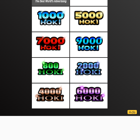
About Us
·
Contact Us
·
Terms & Conditions
·