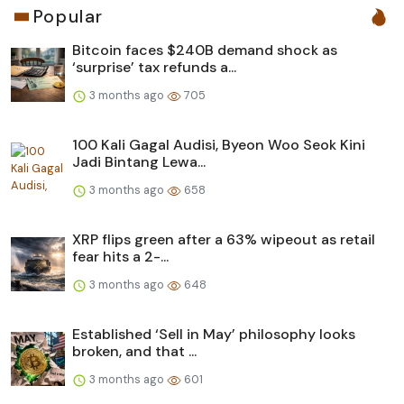
Popular
Bitcoin faces $240B demand shock as
‘surprise’ tax refunds a...
3 months ago
705
100 Kali Gagal Audisi, Byeon Woo Seok Kini
Jadi Bintang Lewa...
3 months ago
658
XRP flips green after a 63% wipeout as retail
fear hits a 2-...
3 months ago
648
Established ‘Sell in May’ philosophy looks
broken, and that ...
3 months ago
601