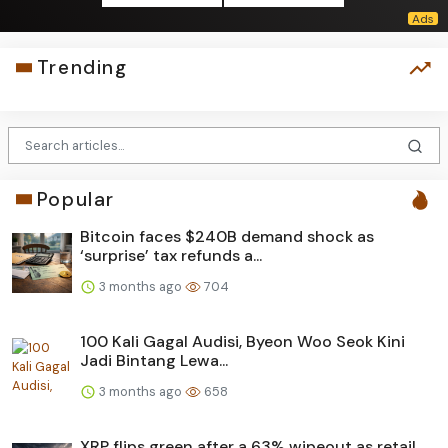
Trending
Popular
Bitcoin faces $240B demand shock as
‘surprise’ tax refunds a...
3 months ago
704
100 Kali Gagal Audisi, Byeon Woo Seok Kini
Jadi Bintang Lewa...
3 months ago
658
XRP flips green after a 63% wipeout as retail