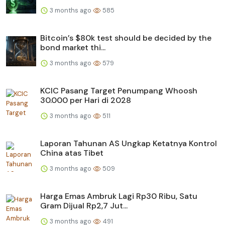
3 months ago
585
Bitcoin’s $80k test should be decided by the
bond market thi...
3 months ago
579
KCIC Pasang Target Penumpang Whoosh
30.000 per Hari di 2028
3 months ago
511
Laporan Tahunan AS Ungkap Ketatnya Kontrol
China atas Tibet
3 months ago
509
Harga Emas Ambruk Lagi Rp30 Ribu, Satu
Gram Dijual Rp2,7 Jut...
3 months ago
491