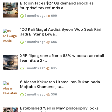
Bitcoin faces $240B demand shock as
‘surprise’ tax refunds a...
3 months ago
699
100 Kali Gagal Audisi, Byeon Woo Seok Kini
Jadi Bintang Lewa...
3 months ago
656
XRP flips green after a 63% wipeout as retail
fear hits a 2-...
3 months ago
635
6 Alasan Kekuatan Utama Iran Bukan pada
Mojtaba Khamenei, ta...
3 months ago
596
Established ‘Sell in May’ philosophy looks