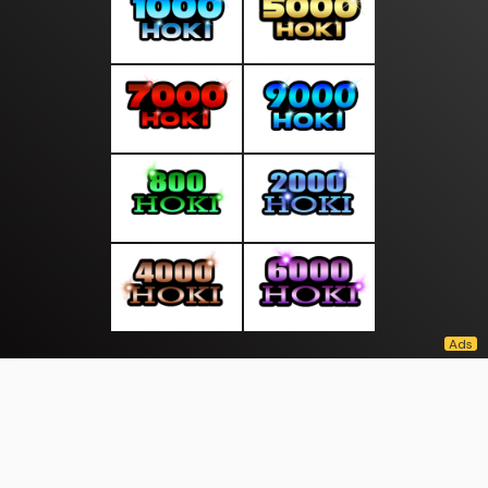
About Us
·
Contact Us
·
Terms & Conditions
·
© moodindo.com 2026. All rights are reserved