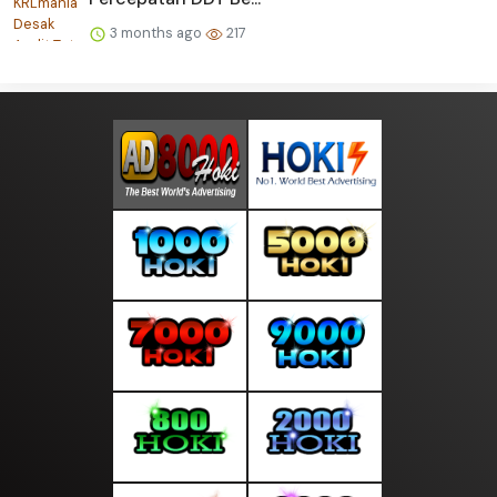
3 months ago
217